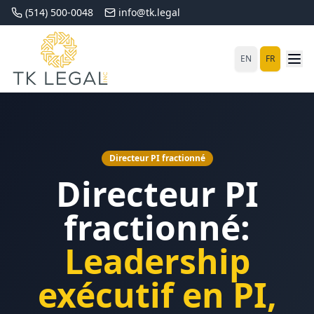
(514) 500-0048
info@tk.legal
EN
FR
Directeur PI fractionné
Directeur PI
fractionné:
Leadership
exécutif en PI,